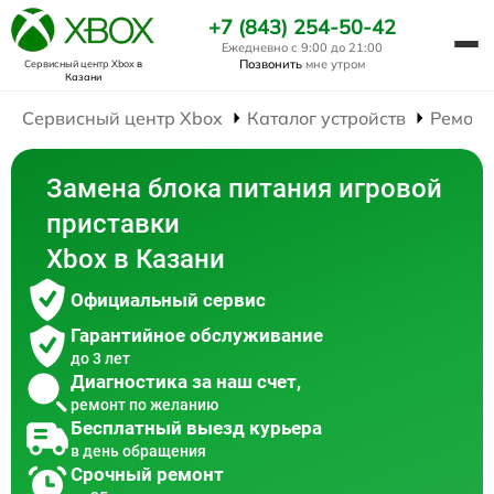
+7 (843) 254-50-42
Ежедневно с 9:00 до 21:00
Позвонить
мне утром
Сервисный центр Xbox
в
Казани
Сервисный центр Xbox
Каталог устройств
Ремонт
Замена блока питания игровой
приставки
Xbox в Казани
Официальный сервис
Гарантийное обслуживание
до 3 лет
Диагностика за наш счет,
ремонт по желанию
Бесплатный выезд курьера
в день обращения
Срочный ремонт