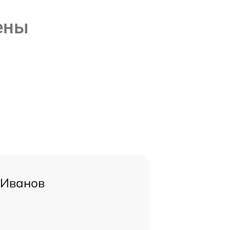
ены
 Иванов