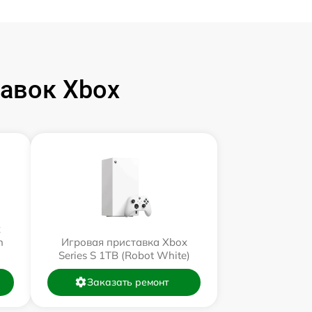
авок Xbox
x
n
Игровая приставка Xbox
Series S 1TB (Robot White)
Заказать ремонт