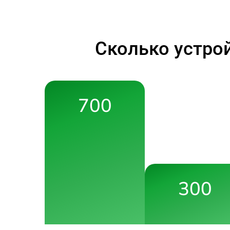
Сколько устро
700
300