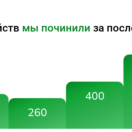
йств
мы починили
за посл
400
260